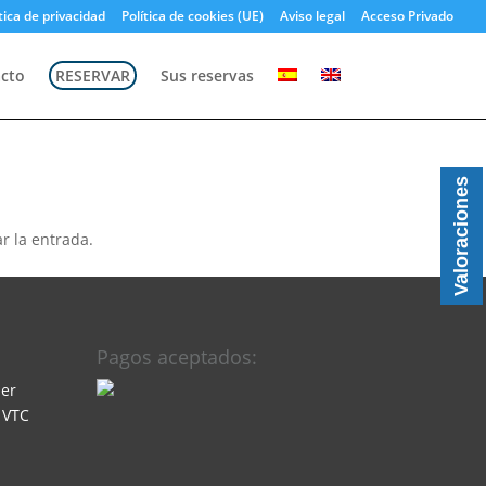
tica de privacidad
Política de cookies (UE)
Aviso legal
Acceso Privado
cto
RESERVAR
Sus reservas
Valoraciones
r la entrada.
Pagos aceptados:
ler
 VTC