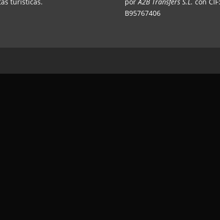
tas turísticas.
por
A2B Transfers S.L.
con CIF
B95767406