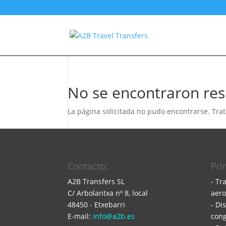
No se encontraron res
La página solicitada no pudo encontrarse. Trat
Contacto:
Pri
A2B Transfers SL
- Tr
C/ Arbolantxa nº 8, local
aero
48450 - Etxebarri
- Di
E-mail:
info@a2b.es
cong