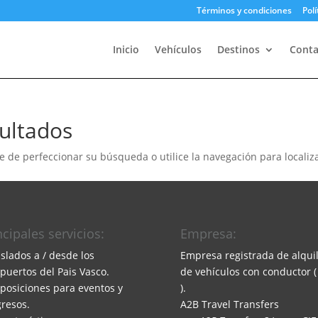
Términos y condiciones
Polí
Inicio
Vehículos
Destinos
Conta
ultados
e de perfeccionar su búsqueda o utilice la navegación para localiza
ncipales servicios:
Empresa:
aslados a / desde los
Empresa registrada de alqui
puertos del Pais Vasco.
de vehículos con conductor (
sposiciones para eventos y
).
resos.
A2B Travel Transfers